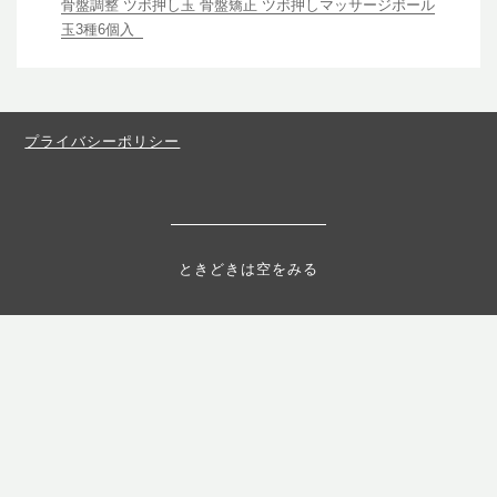
骨盤調整 ツボ押し玉 骨盤矯正 ツボ押しマッサージボール
玉3種6個入
プライバシーポリシー
ときどきは空をみる