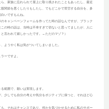
たら、家族に忘れられて屋上に取り残されたこともあったし、最近
に股関節を悪くしたりもしたし、でもどこかで苦労する自分を、多
面白いですもんね。
車のキャンペーンフォームを作ってた時の話なんですが、ブラック
（この時の話は、当時は不幸すぎて切ないと思ってましたが、人に
』と言われて嬉しかったです。←ただのマゾ？）
う、ようやく私は気がついてしまいました。
ュラーですよ。
きる範囲で、願いは実現します。
が、少しでも自分の考えや気分をポジティブに保つと、それほど心
ても、それはチャンスであり、何かを気づかせるために私のサポー