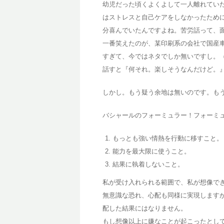
幼児だった頃くよくよして一人離れてい
はストレスと自己ケアをしなかったため
分喜んでいたんですよね。苦労話って、
一番笑えたのが、某印刷系の会社で国産
すぎて、今ではネタでしか無いですし。
話すと『何それ。楽しそうなんだけど。
しかし。もう疑う余地は無いのです。も
バシャールのフォーミュラー！フォーミ
もっとも強い情熱を行動に移すこと。
能力を最大限に使うこと。
結果に執着しないこと。
私が受け入れられる範囲で、私が想像で
無意識な恐れ、心配も同様に実現します
配した結果にはなりません。
もし想像以上に嫌なことが起こったとし