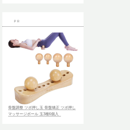
PR
骨盤調整 ツボ押し玉 骨盤矯正 ツボ押し
マッサージボール 玉3種6個入